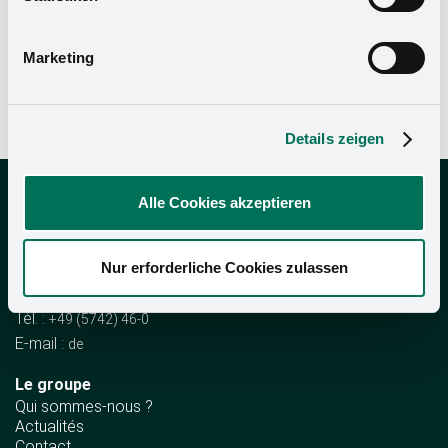
Datenschutzerklärung
und in unserem
Impressum
.
instructions de montage
Marketing
mode d'emploi et déclaration de conformité CE
Details zeigen
Alle Cookies akzeptieren
Kesseböhmer Holding KG
Mindener Str. 208
49152 Bad Essen
Nur erforderliche Cookies zulassen
Allemagne
Tél. :
+49 (5742) 46-0
E-mail :
de
Le groupe
Qui sommes-nous ?
Actualités
Contact