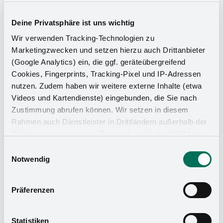
Deine Privatsphäre ist uns wichtig
Wir verwenden Tracking-Technologien zu
instructions de montage
Marketingzwecken und setzen hierzu auch Drittanbieter
(Google Analytics) ein, die ggf. geräteübergreifend
Cookies, Fingerprints, Tracking-Pixel und IP-Adressen
nutzen. Zudem haben wir weitere externe Inhalte (etwa
Videos und Kartendienste) eingebunden, die Sie nach
ergoAGENT base
Zustimmung abrufen können. Wir setzen in diesem
Rahmen auch Dienstleister in Drittländern außerhalb der
EU ohne angemessenes Datenschutzniveau (USA) ein,
was das Risiko beinhaltet, dass Behörden auf die Daten
Einwilligungsauswahl
zu Sicherheits- und Überwachungszwecken zugreifen,
Notwendig
ohne dass Sie hierüber informiert werden oder
Rechtsmittel einlegen können. Mit Ihrer Einstellung
Präferenzen
willigen Sie in die oben beschriebenen Vorgänge ein. Sie
können die Einwilligung mit Wirkung für die Zukunft
widerrufen. Mehr Informationen finden Sie in unserer
Statistiken