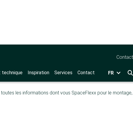
sistance
>
SpaceFlexx
Contact
x
t technique
Inspiration
Services
Contact
FR

toutes les informations dont vous SpaceFlexx pour le montage, 