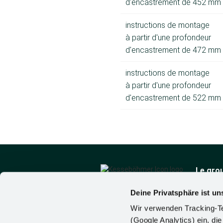
d'encastrement de 452 mm
instructions de montage
à partir d'une profondeur
d'encastrement de 472 mm
instructions de montage
à partir d'une profondeur
d'encastrement de 522 mm
Le gro
Qui som
Actualit
Deine Privatsphäre ist un
Kesseböhmer Holding
Contact
Wir verwenden Tracking-Te
KG
(Google Analytics) ein, die
Mindener Str. 208