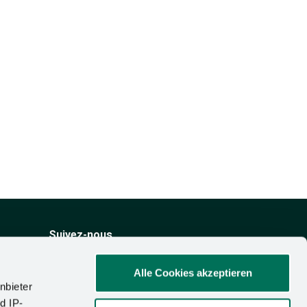
Suivez-nous
ité
cipe des
Alle Cookies akzeptieren
nbieter
ormité
d IP-