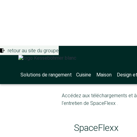
retour au site du groupe
Solutions de rangement
>
Portail d'as
SpaceFlex
Solutions de rangement
Cuisine
Maison
Design e
Accédez aux téléchargements et à 
l'entretien de SpaceFlexx .
SpaceFlexx