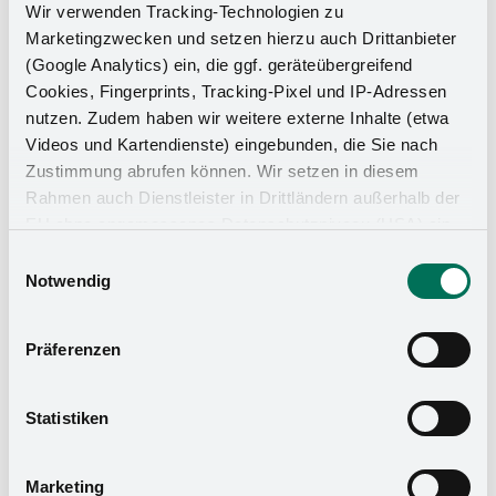
Wir verwenden Tracking-Technologien zu
Marketingzwecken und setzen hierzu auch Drittanbieter
(Google Analytics) ein, die ggf. geräteübergreifend
Diverses vidéos de
Cookies, Fingerprints, Tracking-Pixel und IP-Adressen
nutzen. Zudem haben wir weitere externe Inhalte (etwa
Videos und Kartendienste) eingebunden, die Sie nach
Zustimmung abrufen können. Wir setzen in diesem
Rahmen auch Dienstleister in Drittländern außerhalb der
EU ohne angemessenes Datenschutzniveau (USA) ein,
was das Risiko beinhaltet, dass Behörden auf die Daten
Einwilligungsauswahl
zu Sicherheits- und Überwachungszwecken zugreifen,
Notwendig
ohne dass Sie hierüber informiert werden oder
Rechtsmittel einlegen können. Mit Ihrer Einstellung
Präferenzen
willigen Sie in die oben beschriebenen Vorgänge ein. Sie
können die Einwilligung mit Wirkung für die Zukunft
Vidéo de fonctionnement
widerrufen. Mehr Informationen finden Sie in unserer
Marquer les trous de la poignée
Statistiken
Datenschutzerklärung
und in unserem
Impressum
.
Vidéo de fonctionnement
Marketing
recouvrement de la façade salons