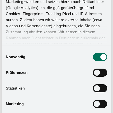
Marketingzwecken und setzen hierzu auch Drittanbieter
(Google Analytics) ein, die ggf. geräteübergreifend
Cookies, Fingerprints, Tracking-Pixel und IP-Adressen
nutzen. Zudem haben wir weitere externe Inhalte (etwa
Videos und Kartendienste) eingebunden, die Sie nach
Zustimmung abrufen können. Wir setzen in diesem
Rahmen auch Dienstleister in Drittländern außerhalb der
EU ohne angemessenes Datenschutzniveau (USA) ein,
was das Risiko beinhaltet, dass Behörden auf die Daten
Einwilligungsauswahl
instructions de montage
zu Sicherheits- und Überwachungszwecken zugreifen,
Notwendig
Tablette supplémentaire
ohne dass Sie hierüber informiert werden oder
Rechtsmittel einlegen können. Mit Ihrer Einstellung
instructions de montage
Präferenzen
willigen Sie in die oben beschriebenen Vorgänge ein. Sie
push-to-open
können die Einwilligung mit Wirkung für die Zukunft
widerrufen. Mehr Informationen finden Sie in unserer
Statistiken
Datenschutzerklärung
und in unserem
Impressum
.
Marketing
certificats de K-Line