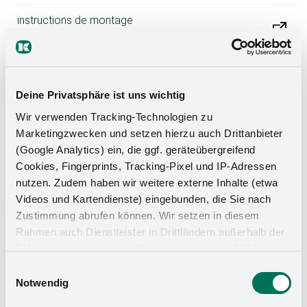
instructions de montage
fixation de 25 mm de diamètre
Deine Privatsphäre ist uns wichtig
TableLine
Wir verwenden Tracking-Technologien zu
Marketingzwecken und setzen hierzu auch Drittanbieter
(Google Analytics) ein, die ggf. geräteübergreifend
Cookies, Fingerprints, Tracking-Pixel und IP-Adressen
nutzen. Zudem haben wir weitere externe Inhalte (etwa
Videos und Kartendienste) eingebunden, die Sie nach
Zustimmung abrufen können. Wir setzen in diesem
Rahmen auch Dienstleister in Drittländern außerhalb der
EU ohne angemessenes Datenschutzniveau (USA) ein,
was das Risiko beinhaltet, dass Behörden auf die Daten
Einwilligungsauswahl
zu Sicherheits- und Überwachungszwecken zugreifen,
Notwendig
ohne dass Sie hierüber informiert werden oder
instructions de montage