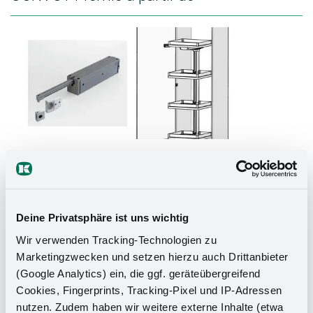
instructions de montage
Deine Privatsphäre ist uns wichtig
Protocole de mise en service
Wir verwenden Tracking-Technologien zu
Marketingzwecken und setzen hierzu auch Drittanbieter
vidéo de montage
(Google Analytics) ein, die ggf. geräteübergreifend
Apprentissage d'un bouton-poussoir radio
Cookies, Fingerprints, Tracking-Pixel und IP-Adressen
nutzen. Zudem haben wir weitere externe Inhalte (etwa
vidéo de montage