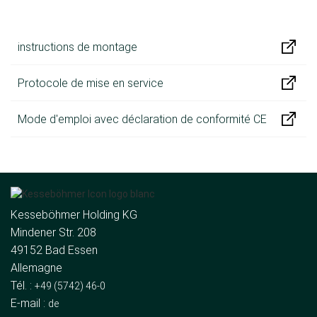
instructions de montage
Protocole de mise en service
Mode d'emploi avec déclaration de conformité CE
Kesseböhmer Holding KG
Mindener Str. 208
49152 Bad Essen
Allemagne
Tél. :
+49 (5742) 46-0
E-mail :
de