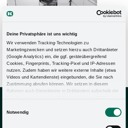
Deine Privatsphäre ist uns wichtig
Wir verwenden Tracking-Technologien zu
instructions de montage
Marketingzwecken und setzen hierzu auch Drittanbieter
(Google Analytics) ein, die ggf. geräteübergreifend
Conseils d'entretien
Cookies, Fingerprints, Tracking-Pixel und IP-Adressen
ARENAplusArrêt
nutzen. Zudem haben wir weitere externe Inhalte (etwa
Videos und Kartendienste) eingebunden, die Sie nach
Zustimmung abrufen können. Wir setzen in diesem
Rahmen auch Dienstleister in Drittländern außerhalb der
EU ohne angemessenes Datenschutzniveau (USA) ein,
Kesseböhmer Holding KG
was das Risiko beinhaltet, dass Behörden auf die Daten
Einwilligungsauswahl
Mindener Str. 208
zu Sicherheits- und Überwachungszwecken zugreifen,
Notwendig
49152 Bad Essen
ohne dass Sie hierüber informiert werden oder
Rechtsmittel einlegen können. Mit Ihrer Einstellung
Allemagne