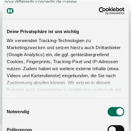
pour différents concepts de cuisine.
Couleurs des balustrades
Deine Privatsphäre ist uns wichtig
Wir verwenden Tracking-Technologien zu
Marketingzwecken und setzen hierzu auch Drittanbieter
(Google Analytics) ein, die ggf. geräteübergreifend
Cookies, Fingerprints, Tracking-Pixel und IP-Adressen
nutzen. Zudem haben wir weitere externe Inhalte (etwa
Silver
Chrome
Anthracite
Videos und Kartendienste) eingebunden, die Sie nach
Zustimmung abrufen können. Wir setzen in diesem
Rahmen auch Dienstleister in Drittländern außerhalb der
EU ohne angemessenes Datenschutzniveau (USA) ein,
was das Risiko beinhaltet, dass Behörden auf die Daten
Einwilligungsauswahl
zu Sicherheits- und Überwachungszwecken zugreifen,
Notwendig
ohne dass Sie hierüber informiert werden oder
Rechtsmittel einlegen können. Mit Ihrer Einstellung
Präferenzen