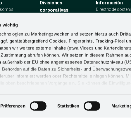
o
Divisiones
Información
 somos
Directriz de sosteni
corporativas
Declaración de Pri
Soluciones de
o
sobre los Derecho
almacenamiento
s wichtig
Humanos
equipamientos de madera
Requisitos de con
chnologien zu Marketingzwecken und setzen hierzu auch Dritta
Automotive
material
Equipamiento de tiendas
 ggf. geräteübergreifend Cookies, Fingerprints, Tracking-Pixel un
Política de empres
Ergonomic
ben wir weitere externe Inhalte (etwa Videos und Kartendienst
Información sobre 
h Zustimmung abrufen können. Wir setzen in diesem Rahmen au
incidente
dern außerhalb der EU ohne angemessenes Datenschutzniveau (U
procedimiento de
reclamación
ss Behörden auf die Daten zu Sicherheits- und Überwachungszw
ierüber informiert werden oder Rechtsmittel einlegen können. Mit
n die oben beschriebenen Vorgänge ein. Sie können die Einwilligun
derrufen. Mehr Informationen finden Sie in unserer
d in unserem
Impressum
.
CIÓN DE DATOS
AVISO LEGAL
CONFIGURACIÓN DE COOKIES
Präferenzen
Statistiken
Marketin