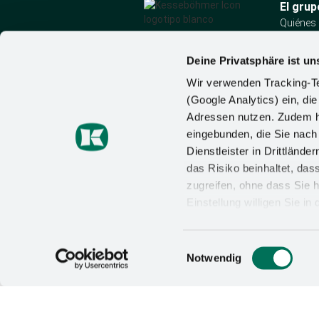
El grup
Quiénes
Noticias
Kesseböhmer Holding
Contact
Deine Privatsphäre ist un
KG
Mindener Str. 208
Wir verwenden Tracking-Te
49152 Bad Essen
(Google Analytics) ein, die
Alemania
Adressen nutzen. Zudem ha
Tel.:
+49 (5742) 46-0
eingebunden, die Sie nac
Correo electrónico:
de
Dienstleister in Drittlän
das Risiko beinhaltet, da
zugreifen, ohne dass Sie h
Einstellung willigen Sie i
Wirkung für die Zukunft wi
Datenschutzerklärung
un
Einwilligungsauswahl
CONDICIONES GENERALES
PROTEC
Notwendig