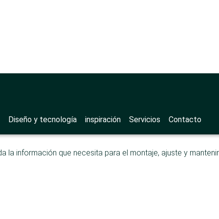
l de asistencia
>
Push-to-open
pen
Diseño y tecnología
inspiración
Servicios
Contacto
 la información que necesita para el montaje, ajuste y manteni