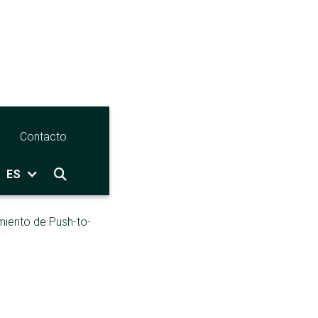
Contacto
ES

miento de Push-to-