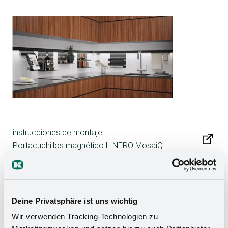
instrucciones de montaje
Portacuchillos magnético LINERO MosaiQ
instrucciones de montaje
Portacuchillos LINERO MosaiQ
Deine Privatsphäre ist uns wichtig
instrucciones de montaje
Wir verwenden Tracking-Technologien zu
Dispensador de película LINERO MosaiQ