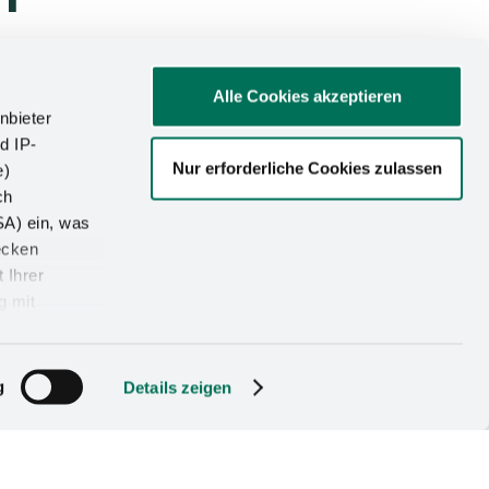
Alle Cookies akzeptieren
nbieter
d IP-
Nur erforderliche Cookies zulassen
e)
ch
SA) ein, was
ecken
 Ihrer
g mit
g
Details zeigen