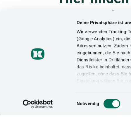
Ansprech­pa
Deine Privatsphäre ist un
Wir verwenden Tracking-Te
Wir sind für Sie da: Sie suchen eine
(Google Analytics) ein, die
Oberflächenbeschichtung? Hier find
Adressen nutzen. Zudem ha
wenn Sie das Kontaktformular nutz
eingebunden, die Sie nac
Dienstleister in Drittlän
Kesseböhmer Automotive GmbH
das Risiko beinhaltet, da
Mindener Str. 208
zugreifen, ohne dass Sie h
49152 Bad Essen
Einstellung willigen Sie i
Wirkung für die Zukunft wi
Tel.
+49 (5742) 46-0
Datenschutzerklärung
un
Einwilligungsauswahl
Fax +49 (5742) 46-110
Notwendig
E-Mail:
info@kesseboehmer.de