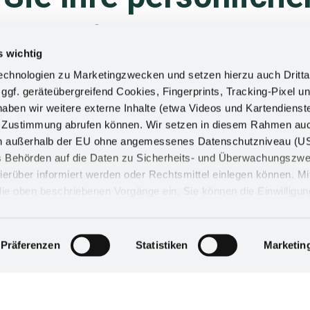
rtner:­innen
s wichtig
chnologien zu Marketingzwecken und setzen hierzu auch Dritta
n zuverlässigen Partner für Metallverarbeitung und
 ggf. geräteübergreifend Cookies, Fingerprints, Tracking-Pixel un
en Sie alle Kontaktdaten, die Sie benötigen. Und
ben wir weitere externe Inhalte (etwa Videos und Kartendienst
en möchten – wir melden uns umgehend bei Ihnen!
h Zustimmung abrufen können. Wir setzen in diesem Rahmen au
dern außerhalb der EU ohne angemessenes Datenschutzniveau (U
ss Behörden auf die Daten zu Sicherheits- und Überwachungszw
ierüber informiert werden oder Rechtsmittel einlegen können. Mit
n die oben beschriebenen Vorgänge ein. Sie können die Einwilligun
derrufen. Mehr Informationen finden Sie in unserer
d in unserem
Impressum
.
Präferenzen
Statistiken
Marketin