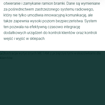
otwieranie i zamykanie ramion bramki. Dane są wymieniane
za pośrednictwem zastrzeżonego systemu radiowego,
który nie tylko umożliwia innowacyjną komunikację, ale
także zapewnia wysoki poziom bezpieczeństwa. System
ten pozwala na efektywną czasowo integrację
dodatkowych urządzeń do kontroli klientów oraz kontroli
wejść i wyjść w sklepach.