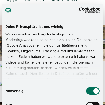
Ladenbau GmbH stawiamy na innowacyjne rozwiązania,
szczególnie w zakresie systemów wejściowych i
wyjściowych, aby zoptymalizować prowadzenie klienta.
Deine Privatsphäre ist uns wichtig
Wir verwenden Tracking-Technologien zu
Marketingzwecken und setzen hierzu auch Drittanbieter
(Google Analytics) ein, die ggf. geräteübergreifend
Cookies, Fingerprints, Tracking-Pixel und IP-Adressen
nutzen. Zudem haben wir weitere externe Inhalte (etwa
Videos und Kartendienste) eingebunden, die Sie nach
Zustimmung abrufen können. Wir setzen in diesem
Rahmen auch Dienstleister in Drittländern außerhalb der
EU ohne angemessenes Datenschutzniveau (USA) ein,
was das Risiko beinhaltet, dass Behörden auf die Daten
Einwilligungsauswahl
zu Sicherheits- und Überwachungszwecken zugreifen,
Notwendig
ohne dass Sie hierüber informiert werden oder
Rechtsmittel einlegen können. Mit Ihrer Einstellung