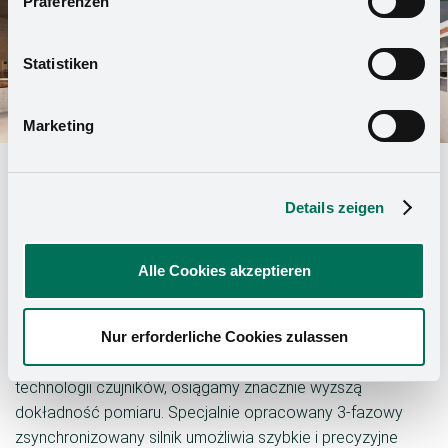
Präferenzen
willigen Sie in die oben beschriebenen Vorgänge ein. Sie
können die Einwilligung mit Wirkung für die Zukunft
widerrufen. Mehr Informationen finden Sie in unserer
Statistiken
Datenschutzerklärung
und in unserem
Impressum
.
Marketing
Details zeigen
Nowoczesne technologie dla
precyzyjnego prowadzenia klienta
Alle Cookies akzeptieren
Systemy wejścia i wyjścia METAM SWING i SLIDE
Nur erforderliche Cookies zulassen
rewolucjonizują prowadzenie klienta w wyposażeniu
sklepów. Dzięki zastosowaniu LIDAR, innowacyjnej
technologii czujników, osiągamy znacznie wyższą
dokładność pomiaru. Specjalnie opracowany 3-fazowy
zsynchronizowany silnik umożliwia szybkie i precyzyjne