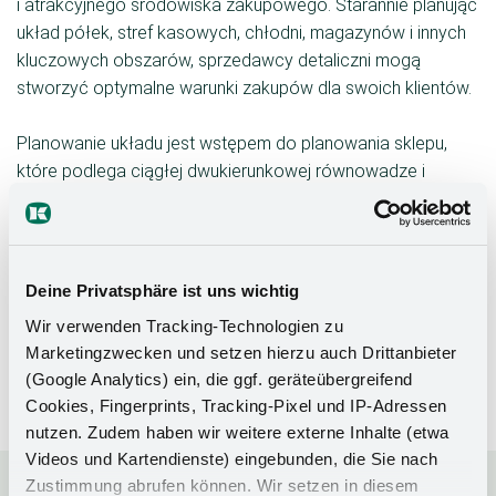
i atrakcyjnego środowiska zakupowego. Starannie planując
układ półek, stref kasowych, chłodni, magazynów i innych
kluczowych obszarów, sprzedawcy detaliczni mogą
stworzyć optymalne warunki zakupów dla swoich klientów.
Planowanie układu jest wstępem do planowania sklepu,
które podlega ciągłej dwukierunkowej równowadze i
dlatego jest integralną częścią koncepcji sklepu.
Planowanie układu 2D nie tylko służy estetycznemu
projektowi sklepu, ale ma również bezpośredni wpływ na
wydajność przepływu pracy, rozmieszczenie produktów i
Deine Privatsphäre ist uns wichtig
lojalność klientów. Dobrze zaprojektowany układ sklepu
Wir verwenden Tracking-Technologien zu
może pomóc ukierunkować przepływ klientów, zwiększyć
Marketingzwecken und setzen hierzu auch Drittanbieter
widoczność produktów i poprawić ogólne wrażenia z
(Google Analytics) ein, die ggf. geräteübergreifend
zakupów.
Cookies, Fingerprints, Tracking-Pixel und IP-Adressen
nutzen. Zudem haben wir weitere externe Inhalte (etwa
Videos und Kartendienste) eingebunden, die Sie nach
Zustimmung abrufen können. Wir setzen in diesem