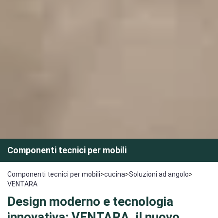
Componenti tecnici per mobili
Componenti tecnici per mobili
>
cucina
>
Soluzioni ad angolo
>
VENTARA
Design moderno e tecnologia
innovativa: VENTARA, il nuovo