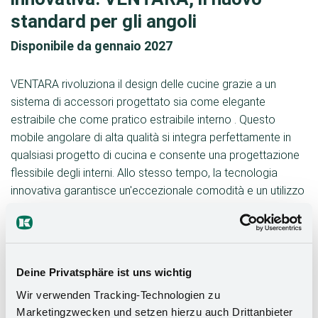
standard per gli angoli
Disponibile da gennaio 2027
VENTARA rivoluziona il design delle cucine grazie a un
sistema di accessori progettato sia come elegante
estraibile che come pratico estraibile interno . Questo
mobile angolare di alta qualità si integra perfettamente in
qualsiasi progetto di cucina e consente una progettazione
flessibile degli interni. Allo stesso tempo, la tecnologia
innovativa garantisce un'eccezionale comodità e un utilizzo
ottimale del prezioso spazio di archiviazione nella soluzione
per angolo. VENTARA stabilisce nuovi standard nel campo
delle rubinetterie ad angolo e crea un aspetto
esteticamente gradevole senza compromettere la
Deine Privatsphäre ist uns wichtig
funzionalità .
Wir verwenden Tracking-Technologien zu
Marketingzwecken und setzen hierzu auch Drittanbieter