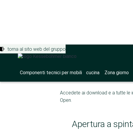
torna al sito web del gruppo
Componenti tecnici per mobili
>
Portale
Apertura a 
Componenti tecnici per mobili
cucina
Zona giorno
Accedete ai download e a tutte le 
Open.
Apertura a spint