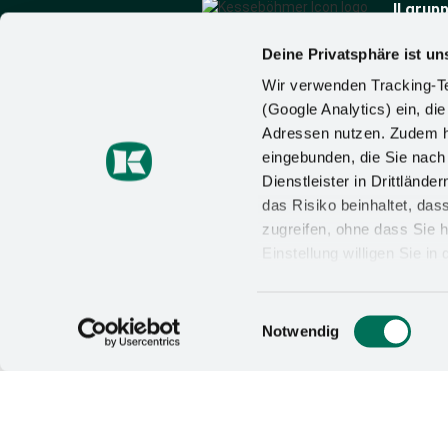
Il grup
Chi sia
Notizie
Deine Privatsphäre ist un
Kesseböhmer Holding
Contatt
Wir verwenden Tracking-Te
KG
(Google Analytics) ein, die
Mindener Str. 208
Adressen nutzen. Zudem ha
49152 Bad Essen
Germania
eingebunden, die Sie nac
Tel.:
+49 (5742) 46-0
Dienstleister in Drittlän
E-mail:
de
das Risiko beinhaltet, da
zugreifen, ohne dass Sie h
Einstellung willigen Sie i
Wirkung für die Zukunft wi
Datenschutzerklärung
un
Einwilligungsauswahl
AGB/AEB
PROTEZIONE DEI DATI
Notwendig