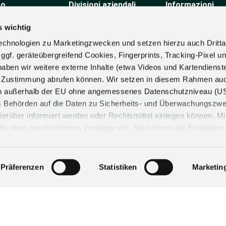
po
Divisioni aziendali
Informazioni
mo
Componenti tecnici per
Linea guida per la
mobili
sostenibilità
s wichtig
o
Complementi in legno
Dichiarazione dei pr
chnologien zu Marketingzwecken und setzen hierzu auch Dritta
Automotive
dei diritti umani
 ggf. geräteübergreifend Cookies, Fingerprints, Tracking-Pixel un
allestimento per negozi
Requisiti di confor
Soluzioni ergonomiche
materiali
ben wir weitere externe Inhalte (etwa Videos und Kartendienst
Politica aziendale
h Zustimmung abrufen können. Wir setzen in diesem Rahmen au
Informazioni sull'i
dern außerhalb der EU ohne angemessenes Datenschutzniveau (U
procedura di recl
ss Behörden auf die Daten zu Sicherheits- und Überwachungszw
ierüber informiert werden oder Rechtsmittel einlegen können. Mit
n die oben beschriebenen Vorgänge ein. Sie können die Einwilligun
derrufen. Mehr Informationen finden Sie in unserer
d in unserem
Impressum
.
IMPRONTA
IMPOSTAZIONI DEI COOKIE
Präferenzen
Statistiken
Marketin