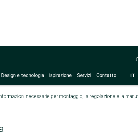
 di supporto
>
Apertura a spinta
spinta
Design e tecnologia
ispirazione
Servizi
Contatto
IT
informazioni necessarie per montaggio, la regolazione e la manu
a