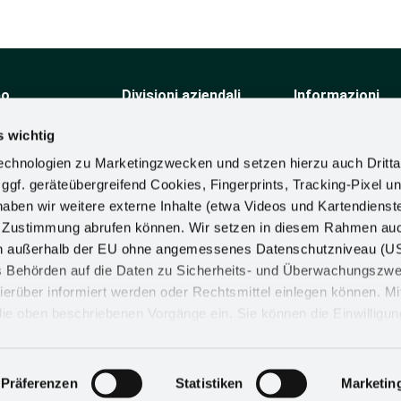
po
Divisioni aziendali
Informazioni
mo
Componenti tecnici per
Linea guida per la
mobili
sostenibilità
s wichtig
o
Complementi in legno
Dichiarazione dei pr
chnologien zu Marketingzwecken und setzen hierzu auch Dritta
Automotive
dei diritti umani
 ggf. geräteübergreifend Cookies, Fingerprints, Tracking-Pixel un
allestimento per negozi
Requisiti di confor
Soluzioni ergonomiche
materiali
ben wir weitere externe Inhalte (etwa Videos und Kartendienst
Politica aziendale
h Zustimmung abrufen können. Wir setzen in diesem Rahmen au
Informazioni sull'i
dern außerhalb der EU ohne angemessenes Datenschutzniveau (U
procedura di recl
ss Behörden auf die Daten zu Sicherheits- und Überwachungszw
ierüber informiert werden oder Rechtsmittel einlegen können. Mit
n die oben beschriebenen Vorgänge ein. Sie können die Einwilligun
derrufen. Mehr Informationen finden Sie in unserer
d in unserem
Impressum
.
IMPRONTA
IMPOSTAZIONI DEI COOKIE
Präferenzen
Statistiken
Marketin