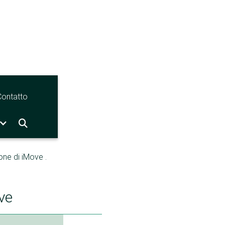
Contatto

one di iMove .
ove