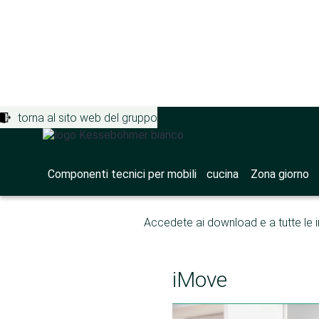
torna al sito web del gruppo
Componenti tecnici per mobili
>
Portale
iMove
Componenti tecnici per mobili
cucina
Zona giorno
Accedete ai download e a tutte le 
iMove