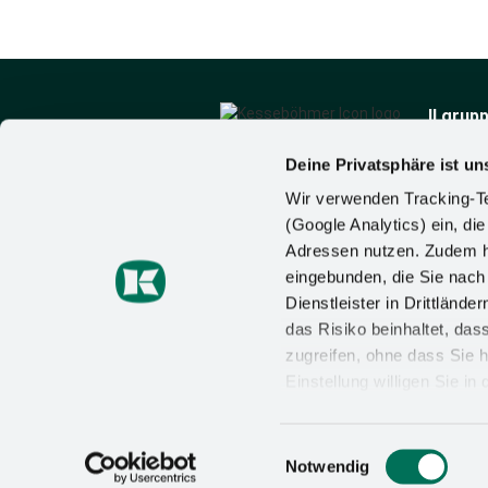
Il grup
Chi sia
Notizie
Deine Privatsphäre ist un
Kesseböhmer Holding
Contatt
Wir verwenden Tracking-Te
KG
(Google Analytics) ein, die
Mindener Str. 208
Adressen nutzen. Zudem ha
49152 Bad Essen
Germania
eingebunden, die Sie nac
Tel.:
+49 (5742) 46-0
Dienstleister in Drittlän
E-mail:
de
das Risiko beinhaltet, da
zugreifen, ohne dass Sie h
Einstellung willigen Sie i
Wirkung für die Zukunft wi
Datenschutzerklärung
un
Einwilligungsauswahl
AGB/AEB
PROTEZIONE DEI DATI
Notwendig