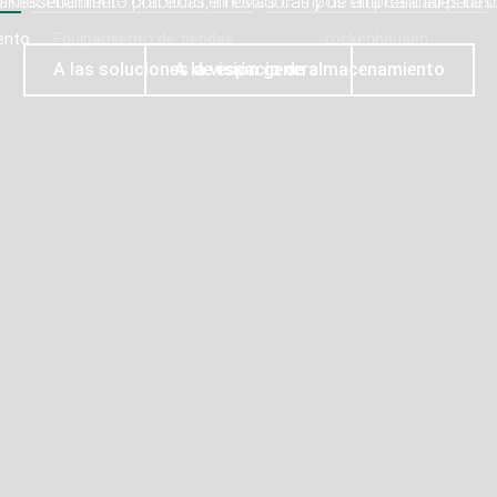
almacenamiento prácticas, innovadoras y de alta calidad para c
ento
Equipamiento de tiendas
rockenhausen
A las soluciones de espacio de almacenamiento